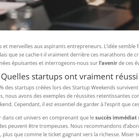
t merveilles aux aspirants entrepreneurs. L’idée semble fa
Mais que se cache-t-il vraiment derrière ces marathons de cr
nées épuisantes et interrogeons-nous sur
l’avenir
de ces é
: Quelles startups ont vraiment réus
% des startups créées lors des Startup Weekends survivent a
tes, nous avons des exemples de réussites retentissantes co
. Cependant, il est essentiel de garder à l’esprit que ces c
trer dans cet univers en comprenant que le
succès immédiat
apides peuvent être trompeuses. Nous recommandons d’ab
 plus que comme le ticket gagnant vers la richesse. Miser su