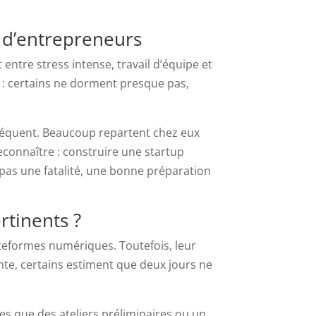
s d’entrepreneurs
entre stress intense, travail d’équipe et
nt : certains ne dorment presque pas,
fréquent. Beaucoup repartent chez eux
reconnaître : construire une startup
pas une fatalité, une bonne préparation
rtinents ?
teformes numériques. Toutefois, leur
nte, certains estiment que deux jours ne
es que des ateliers préliminaires ou un