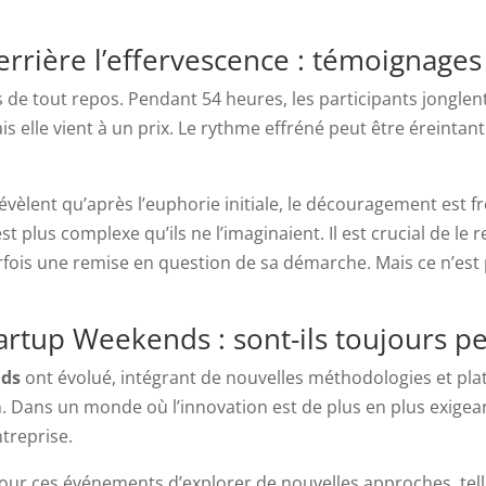
 derrière l’effervescence : témoignage
de tout repos. Pendant 54 heures, les participants jonglent 
ais elle vient à un prix. Le rythme effréné peut être éreinta
évèlent qu’après l’euphorie initiale, le découragement est 
t plus complexe qu’ils ne l’imaginaient. Il est crucial de le 
rfois une remise en question de sa démarche. Mais ce n’est 
artup Weekends : sont-ils toujours pe
nds
ont évolué, intégrant de nouvelles méthodologies et pla
. Dans un monde où l’innovation est de plus en plus exigea
treprise.
our ces événements d’explorer de nouvelles approches, tell