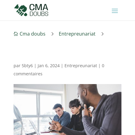
5
5
Cma doubs
Entrepreunariat

par
5bty6
|
Jan 6, 2024
|
Entrepreunariat
|
0
commentaires